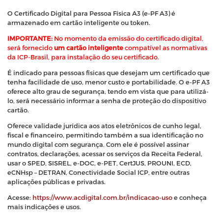
O Certificado Digital para Pessoa Física A3 (e-PF A3) é
armazenado em cartão inteligente ou token.
IMPORTANTE:
No momento da emissão do certificado digital,
será fornecido
um cartão inteligente
compatível as normativas
da ICP-Brasil, para instalação do seu certificado.
É indicado para pessoas físicas que desejam um certificado que
tenha facilidade de uso, menor custo e portabilidade. O e-PF A3
oferece alto grau de segurança, tendo em vista que para utilizá-
lo, será necessário informar a senha de proteção do dispositivo
cartão.
Oferece validade jurídica aos atos eletrônicos de cunho legal,
fiscal e financeiro, permitindo também a sua identificação no
mundo digital com segurança. Com ele é possível assinar
contratos, declarações, acessar os serviços da Receita Federal,
usar o SPED, SISREL, e-DOC, e-PET, CertJUS, PROUNI, ECD,
eCNHsp – DETRAN, Conectividade Social ICP, entre outras
aplicações públicas e privadas.
Acesse:
https://www.acdigital.com.br/indicacao-uso
e conheça
mais indicações e usos.