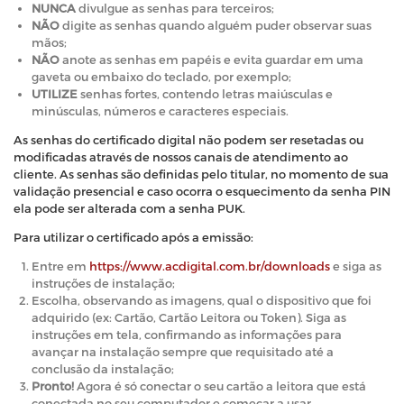
NUNCA
divulgue as senhas para terceiros;
NÃO
digite as senhas quando alguém puder observar suas
mãos;
NÃO
anote as senhas em papéis e evita guardar em uma
gaveta ou embaixo do teclado, por exemplo;
UTILIZE
senhas fortes, contendo letras maiúsculas e
minúsculas, números e caracteres especiais.
As senhas do certificado digital não podem ser resetadas ou
modificadas através de nossos canais de atendimento ao
cliente. As senhas são definidas pelo titular, no momento de sua
validação presencial e caso ocorra o esquecimento da senha PIN
ela pode ser alterada com a senha PUK.
Para utilizar o certificado após a emissão:
Entre em
https://www.acdigital.com.br/downloads
e siga as
instruções de instalação;
Escolha, observando as imagens, qual o dispositivo que foi
adquirido (ex: Cartão, Cartão Leitora ou Token). Siga as
instruções em tela, confirmando as informações para
avançar na instalação sempre que requisitado até a
conclusão da instalação;
Pronto!
Agora é só conectar o seu cartão a leitora que está
conectada no seu computador e começar a usar.