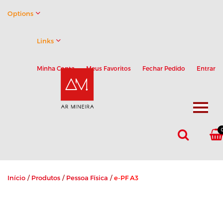
Options
Links
Minha Conta
Meus Favoritos
Fechar Pedido
Entrar
Início
/
Produtos
/
Pessoa Física
/
e-PF A3