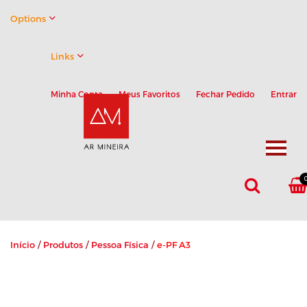
Options
Links
Minha Conta
Meus Favoritos
Fechar Pedido
Entrar
Início
/
Produtos
/
Pessoa Física
/
e-PF A3