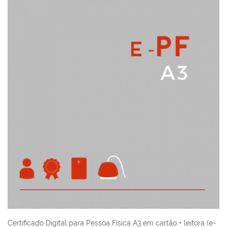
Certificado Digital para Pessoa Física A3 em cartão + leitora (e-